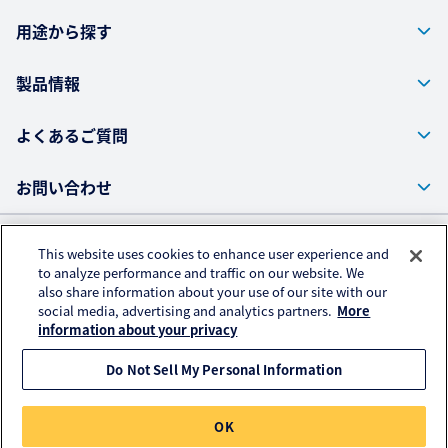
用途から探す
製品情報
よくあるご質問
お問い合わせ
This website uses cookies to enhance user experience and
株式会社クラレ ウェブサイト
to analyze performance and traffic on our website. We
also share information about your use of our site with our
プライバシーポリシー
social media, advertising and analytics partners.
More
アクセスデータの取扱いについて
information about your privacy
Do Not Sell My Personal Information
© KURARAY CO., LTD. All RIGHTS RESERVED.
OK