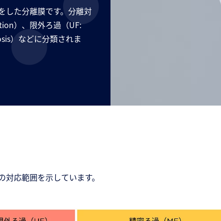
をした分離膜です。分離対
ation）、限外ろ過（UF:
 Osmosis）などに分類されま
。
の対応範囲を示しています。