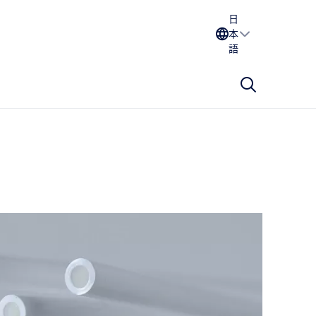
日
本
語