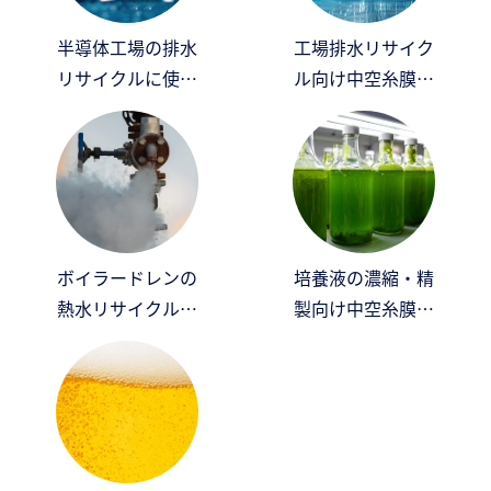
半導体工場の排水
工場排水リサイク
リサイクルに使う
ル向け中空糸膜ろ
中空糸膜
過システム
ボイラードレンの
培養液の濃縮・精
熱水リサイクル向
製向け中空糸膜ろ
け中空糸膜
過